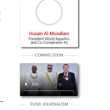
t
.
Husain Al-Musallam
President World Aquatics
and Co-Conspirator #3
COMING SOON
e
 –
FUND JOURNALISM