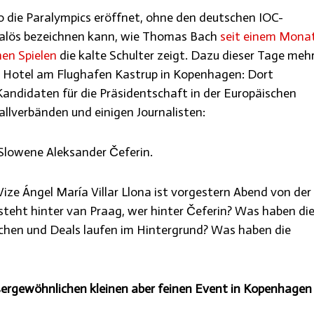
die Paralympics eröffnet, ohne den deutschen IOC-
dalös bezeichnen kann, wie Thomas Bach
seit einem Mona
en Spielen
die kalte Schulter zeigt. Dazu dieser Tage mehr
n Hotel am Flughafen Kastrup in Kopenhagen: Dort
 Kandidaten für die Präsidentschaft in der Europäischen
lverbänden und einigen Journalisten:
Slowene Aleksander Čeferin.
ize Ángel María Villar Llona ist vorgestern Abend von der
teht hinter van Praag, wer hinter Čeferin? Was haben di
hen und Deals laufen im Hintergrund? Was haben die
ergewöhnlichen kleinen aber feinen Event in Kopenhagen