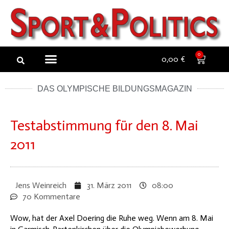
Zum
Inhalt
springen
NEW ARTICLES
NEWSLETTER BUCHEN
0
0,00
€
DAS OLYMPISCHE BILDUNGSMAGAZIN
Testabstimmung für den 8. Mai
2011
Jens Weinreich
31. März 2011
08:00
70 Kommentare
Wow, hat der Axel Doering die Ruhe weg. Wenn am 8. Mai