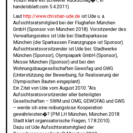
Votum wäre ein schwerer Rückschlag�?, in
handelsblatt.com 5.4.2011).
Laut
http://www.christian-ude.de
ist Ude u. a.
Aufsichtsratsmitglied bei der Flughafen München
GmbH (Sponsor von München 2018). Vorsitzender des
Verwaltungsrates ist Ude bei Stadtsparkasse
München (die Sparkassen Finanzgruppe ist Sponsor).
Aufsichtsratsvorsitzender ist Ude bei: Stadtwerke
München (Sponsor), Olympiapark GmbH (Sponsor),
Messe München (Sponsor) und bei den
Wohnungsbaugesellschaften Gewofag und GWG
(Unterstützung der Bewerbung, für Realisierung der
Olympischen Bauten eingeplant).
Ein Zitat von Ude vom August 2010: “Als
Aufsichtsratsvorsitzender aller beteiligten
Gesellschaften – SWM und OMG, GEWOFAG und GWG
– werde ich eine reibungslose Kooperation
gewährleisten�? (PM LH München, München 2018:
Stadt klärt organisatorische Fragen, 17.8.2010).
Dazu ist Ude Aufsichtsratsmitglied der