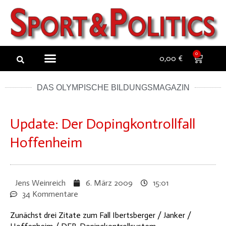
Zum
Inhalt
springen
NEW ARTICLES
NEWSLETTER BUCHEN
0
0,00
€
DAS OLYMPISCHE BILDUNGSMAGAZIN
Update: Der Dopingkontrollfall
Hoffenheim
Jens Weinreich
6. März 2009
15:01
34 Kommentare
Zunächst drei Zitate zum Fall Ibertsberger / Janker /