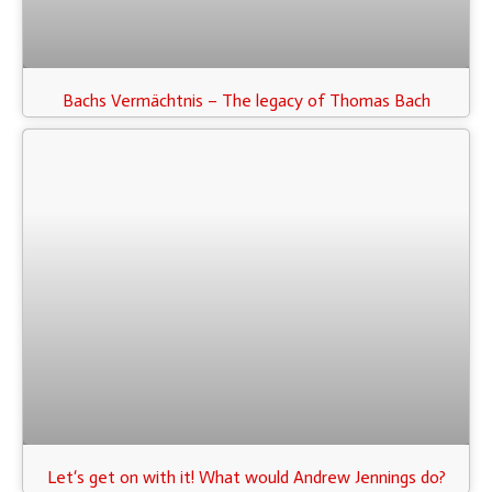
Bachs Vermächtnis – The legacy of Thomas Bach
Let‘s get on with it! What would Andrew Jennings do?