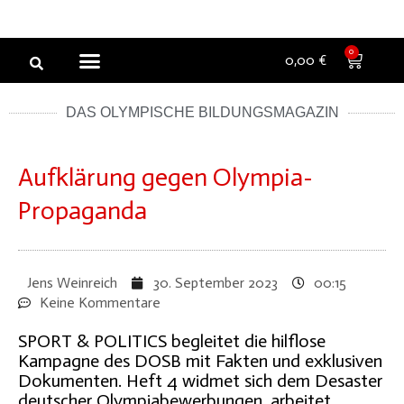
NEW ARTICLES
NEWSLETTER BUCHEN
Zum
0
0,00
€
Inhalt
springen
DAS OLYMPISCHE BILDUNGSMAGAZIN
Aufklärung gegen Olympia-
Propaganda
Jens Weinreich
30. September 2023
00:15
Keine Kommentare
SPORT & POLITICS begleitet die hilflose
Kampagne des DOSB mit Fakten und exklusiven
Dokumenten. Heft 4 widmet sich dem Desaster
deutscher Olympiabewerbungen, arbeitet