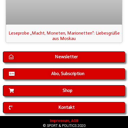
Leseprobe „Macht, Moneten, Marionetten“: Liebesgrüße
aus Moskau
Newsletter
Abo, Subscription
Shop
Kontakt
Impressum, AGB
© SPORT & POLITICS 2020