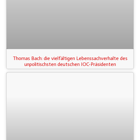
Thomas Bach: die vielfältigen Lebenssachverhalte des
unpolitischsten deutschen IOC-Präsidenten