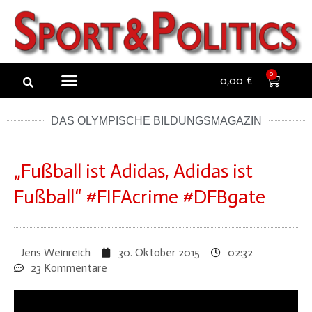
Zum
Inhalt
springen
NEW ARTICLES
NEWSLETTER BUCHEN
0
0,00
€
DAS OLYMPISCHE BILDUNGSMAGAZIN
„Fußball ist Adidas, Adidas ist
Fußball“ #FIFAcrime #DFBgate
Jens Weinreich
30. Oktober 2015
02:32
23 Kommentare