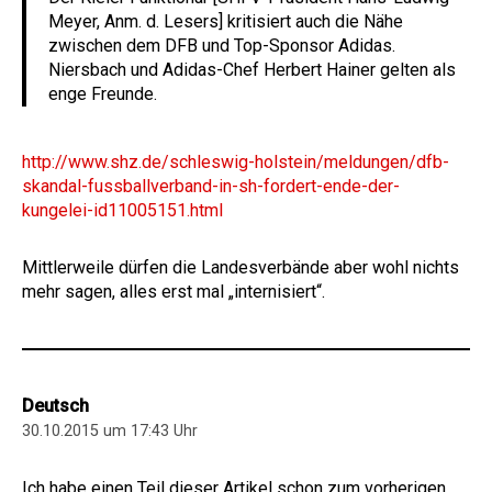
Meyer, Anm. d. Lesers] kritisiert auch die Nähe
zwischen dem DFB und Top-Sponsor Adidas.
Niersbach und Adidas-Chef Herbert Hainer gelten als
enge Freunde.
http://www.shz.de/schleswig-holstein/meldungen/dfb-
skandal-fussballverband-in-sh-fordert-ende-der-
kungelei-id11005151.html
Mittlerweile dürfen die Landesverbände aber wohl nichts
mehr sagen, alles erst mal „internisiert“.
Deutsch
30.10.2015 um 17:43 Uhr
Ich habe einen Teil dieser Artikel schon zum vorherigen