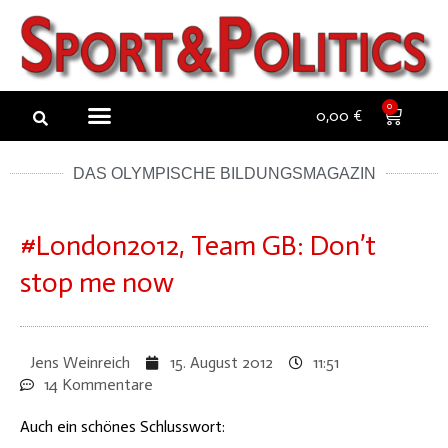
Zum
Inhalt
springen
NEW ARTICLES
NEWSLETTER BUCHEN
0
0,00
€
DAS OLYMPISCHE BILDUNGSMAGAZIN
#London2012, Team GB: Don’t
stop me now
Jens Weinreich
15. August 2012
11:51
14 Kommentare
Auch ein schönes Schlusswort: