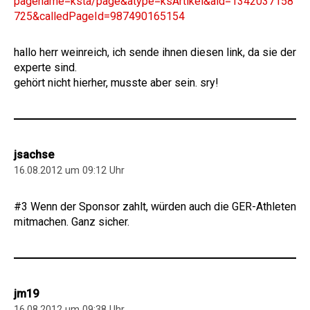
pagename=ksta/page&atype=ksArtikel&aid=1342037158
725&calledPageId=987490165154
hallo herr weinreich, ich sende ihnen diesen link, da sie der
experte sind.
gehört nicht hierher, musste aber sein. sry!
jsachse
16.08.2012 um 09:12 Uhr
#3 Wenn der Sponsor zahlt, würden auch die GER-Athleten
mitmachen. Ganz sicher.
jm19
16.08.2012 um 09:38 Uhr