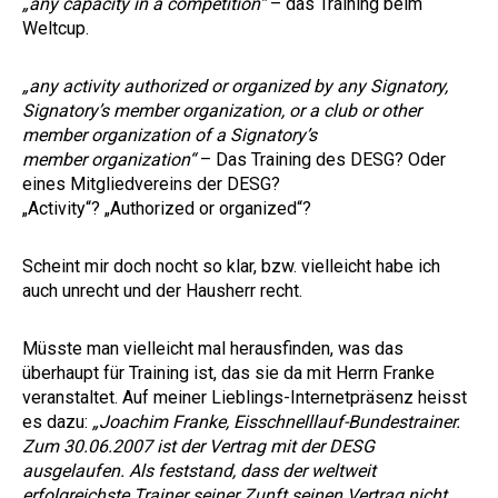
„any capacity in a competition“
– das Training beim
Weltcup.
„any activity authorized or organized by any Signatory,
Signatory’s member organization, or a club or other
member organization of a Signatory’s
member organization“
– Das Training des DESG? Oder
eines Mitgliedvereins der DESG?
„Activity“? „Authorized or organized“?
Scheint mir doch nocht so klar, bzw. vielleicht habe ich
auch unrecht und der Hausherr recht.
Müsste man vielleicht mal herausfinden, was das
überhaupt für Training ist, das sie da mit Herrn Franke
veranstaltet. Auf meiner Lieblings-Internetpräsenz heisst
es dazu:
„Joachim Franke, Eisschnelllauf-Bundestrainer.
Zum 30.06.2007 ist der Vertrag mit der DESG
ausgelaufen. Als feststand, dass der weltweit
erfolgreichste Trainer seiner Zunft seinen Vertrag nicht