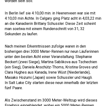
worden sein soll.
In Berlin lief sie 4:10,00 min. in Heerenveen war sie mit
4:10,03 min Achte. In Calgary ging Platz acht in 4;03,22 min
an die Kanadierin Brittany Schussler. Diese Zeit scheint
man soetwa mit einem Rundenschnitt von 31, 32
Sekunden zu laufen.
Nach meinen Erkenntnissen zufolge waren in den
bisherigen drei 3000 Meter-Rennen nur neun Läuferinnen
unter den besten Acht einer Veranstaltung. Stephanie
Beckert (zwei Siege), Martina Sablikova aus Tschechien
(ein Sieg), Daniela Anschütz-Thoms, Kristina Groves und
Clara Hughes aus Kanada, Irene Wüst (Niederlande),
Masako Hozumi (Japan) sowie Schussler und Haugli.
In Salt Lake City starten diese neun innerhalb der letzten
fünf Paare.
Als Zwischenstand im 3000 Meter-Weltcup wird dieses
Ergebnis eingeblendet, wobei ein 5000 Meter-Rennen