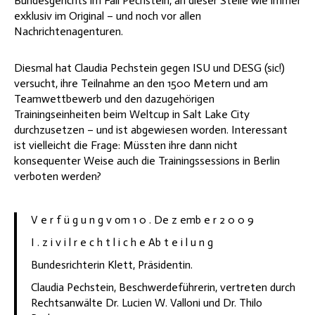
Bundesgerichts im Fall Pechstein, an dieser Stelle wie immer
exklusiv im Original – und noch vor allen
Nachrichtenagenturen.
Diesmal hat Claudia Pechstein gegen ISU und DESG (sic!)
versucht, ihre Teilnahme an den 1500 Metern und am
Teamwettbewerb und den dazugehörigen
Trainingseinheiten beim Weltcup in Salt Lake City
durchzusetzen – und ist abgewiesen worden. Interessant
ist vielleicht die Frage: Müssten ihre dann nicht
konsequenter Weise auch die Trainingssessions in Berlin
verboten werden?
V e r f ü g u n g v om 1 0 . De z emb e r 2 0 0 9
I . z i v i l r e c h t l i c h e Ab t e i l u n g
Bundesrichterin Klett, Präsidentin.
Claudia Pechstein, Beschwerdeführerin, vertreten durch
Rechtsanwälte Dr. Lucien W. Valloni und Dr. Thilo