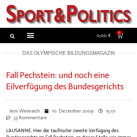
Zum
Inhalt
springen
NEW ARTICLES
NEWSLETTER BUCHEN
0
0,00
€
DAS OLYMPISCHE BILDUNGSMAGAZIN
Fall Pechstein: und noch eine
Eilverfügung des Bundesgerichts
Jens Weinreich
10. Dezember 2009
15:01
33 Kommentare
LAUSANNE. Hier die taufrische zweite Verfügung des